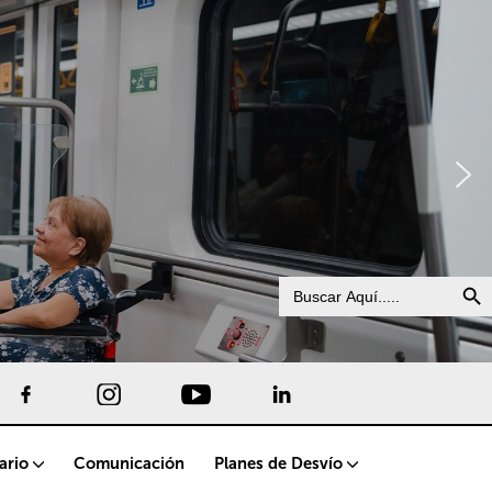
Search Bu
Search
for:
uario
Comunicación
Planes de Desvío